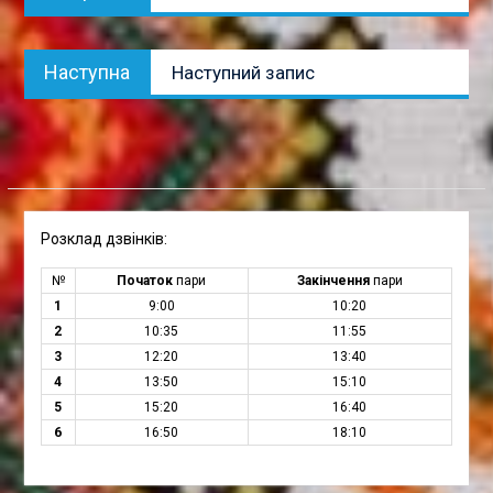
публікація:
Наступна
Наступна
Наступний запис
публікація:
Розклад дзвінків:
№
Початок
пари
Закінчення
пари
1
9:00
10:20
2
10:35
11:55
3
12:20
13:40
4
13:50
15:10
5
15:20
16:40
6
16:50
18:10