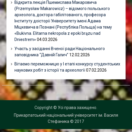
Відкрита лекція Пшемислава Макаровича
(Przemysław Makarowicz) – відомого польського
археолога, доктора габілітованого, професора
Інституту доісторії Університету імені Адама
Міцкевича в Познані (Республіка Польща) на тему
«Bukivna. Elitarna nekropola z epoki brązu nad
Dniestrem»
04.03.2026
Участь у засіданні Вченої ради Національного
заповідника “Давній Галич”
12.02.2026
Вітаємо переможницю у І етапі конкурсу студентських
наукових робіт з історії та археології
07.02.2026
Copyright © Усі права захищено.
Прикарпатський національний університет ім. Василя
Стефаника
© 2017