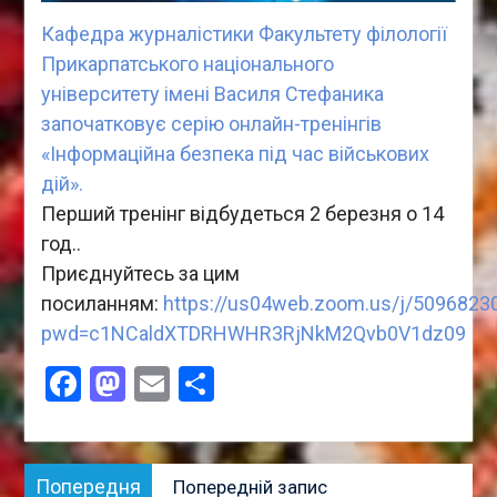
Кафедра журналістики Факультету філології
Прикарпатського національного
університету імені Василя Стефаника
започатковує серію онлайн-тренінгів
«Інформаційна безпека під час військових
дій».
Перший тренінг відбудеться 2 березня о 14
год..
Приєднуйтесь за цим
посиланням:
https://us04web.zoom.us/j/5096823
pwd=c1NCaldXTDRHWHR3RjNkM2Qvb0V1dz09
Facebook
Mastodon
Email
Поділитися
Навігація
Попередня
Попередня
Попередній запис
записів