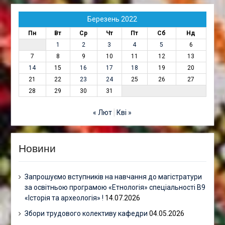
Березень 2022
Пн
Вт
Ср
Чт
Пт
Сб
Нд
1
2
3
4
5
6
7
8
9
10
11
12
13
14
15
16
17
18
19
20
21
22
23
24
25
26
27
28
29
30
31
« Лют
Кві »
Новини
Запрошуємо вступників на навчання до магістратури
за освітньою програмою «Етнологія» спеціальності В9
«Історія та археологія» !
14.07.2026
Збори трудового колективу кафедри
04.05.2026