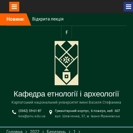
Перейти
Новини:
Відкрита лекція
до
Пшемислава Макаровича
вмісту
(Przemysław Makarowicz)
– відомого польського
facebook
археолога, доктора
габілітованого,
професора Інституту
доісторії Університету
імені Адама Міцкевича в
Познані (Республіка
Польща) на тему «Bukivna.
Elitarna nekropola z epoki
Кафедра етнології і археології
brązu nad Dniestrem»
Запрошуємо вступників на
Карпатський національний університет імені Василя Стефаника
навчання до магістратури
(0342) 59-61-87
Гуманітарний корпус, 6 поверх, каб. 607
за освітньою програмою
kea@pnu.edu.ua
вул. Шевченка, 57, м. Івано-Франківськ
«Етнологія» спеціальності
В9 «Історія та археологія»
!
Головна
2022
Березень
1