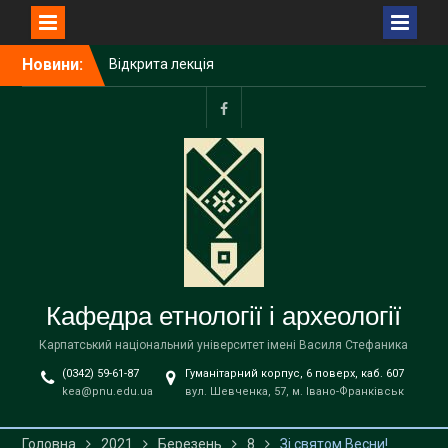
Перейти
Новини:
Відкрита лекція
до
Пшемислава Макаровича
вмісту
(Przemysław Makarowicz)
– відомого польського
facebook
археолога, доктора
габілітованого,
професора Інституту
доісторії Університету
імені Адама Міцкевича в
Познані (Республіка
Польща) на тему «Bukivna.
Elitarna nekropola z epoki
Кафедра етнології і археології
brązu nad Dniestrem»
Запрошуємо вступників на
Карпатський національний університет імені Василя Стефаника
навчання до магістратури
(0342) 59-61-87
Гуманітарний корпус, 6 поверх, каб. 607
за освітньою програмою
kea@pnu.edu.ua
вул. Шевченка, 57, м. Івано-Франківськ
«Етнологія» спеціальності
В9 «Історія та археологія»
!
Головна
2021
Березень
8
Зі святом Весни!