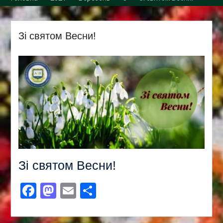
Збори трудового
колективу кафедри
Зі святом Весни!
Зі святом Весни!
Facebook
Mastodon
Email
Поділитися