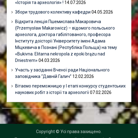
«Історія та археологія» !
14.07.2026
Збори трудового колективу кафедри
04.05.2026
Відкрита лекція Пшемислава Макаровича
(Przemysław Makarowicz) – відомого польського
археолога, доктора габілітованого, професора
Інституту доісторії Університету імені Адама
Міцкевича в Познані (Республіка Польща) на тему
«Bukivna. Elitarna nekropola z epoki brązu nad
Dniestrem»
04.03.2026
Участь у засіданні Вченої ради Національного
заповідника “Давній Галич”
12.02.2026
Вітаємо переможницю у І етапі конкурсу студентських
наукових робіт з історії та археології
07.02.2026
Copyright © Усі права захищено.