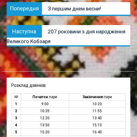
Навігація
Попередня
Попередня
З першим днем весни!
записів
публікація:
Наступна
Наступна
207 роковини з дня народження
публікація:
Великого Кобзаря
Розклад дзвінків:
№
Початок
пари
Закінчення
пари
1
9:00
10:20
2
10:35
11:55
3
12:20
13:40
4
13:50
15:10
5
15:20
16:40