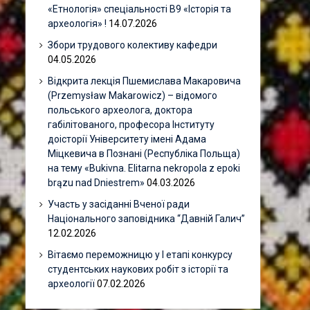
«Етнологія» спеціальності В9 «Історія та
археологія» !
14.07.2026
Збори трудового колективу кафедри
04.05.2026
Відкрита лекція Пшемислава Макаровича
(Przemysław Makarowicz) – відомого
польського археолога, доктора
габілітованого, професора Інституту
доісторії Університету імені Адама
Міцкевича в Познані (Республіка Польща)
на тему «Bukivna. Elitarna nekropola z epoki
brązu nad Dniestrem»
04.03.2026
Участь у засіданні Вченої ради
Національного заповідника “Давній Галич”
12.02.2026
Вітаємо переможницю у І етапі конкурсу
студентських наукових робіт з історії та
археології
07.02.2026