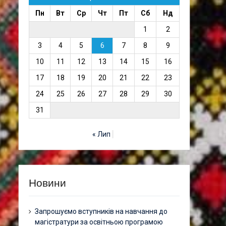
Пн
Вт
Ср
Чт
Пт
Сб
Нд
1
2
3
4
5
6
7
8
9
10
11
12
13
14
15
16
17
18
19
20
21
22
23
24
25
26
27
28
29
30
31
« Лип
Новини
Запрошуємо вступників на навчання до
магістратури за освітньою програмою