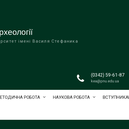
рхеології
ерситет імені Василя Стефаника
(0342) 59-61-87
kea@pnu.edu.ua
ЕТОДИЧНА РОБОТА
НАУКОВА РОБОТА
ВСТУПНИКА