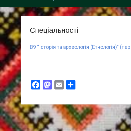
Спеціальності
В9 “Історія та археологія (Етнологія)” (пе
Facebook
Mastodon
Email
Поділитися