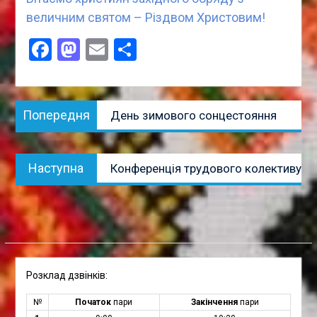
величним святом – Різдвом Христовим!
Facebook
Mastodon
Email
Поділитися
Навігація
Попередня
Попередня
День зимового сонцестояння
записів
публікація:
Наступна
Наступна
Конференція трудового колективу
публікація:
Розклад дзвінків:
№
Початок
пари
Закінчення
пари