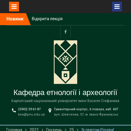
Перейти
Новини:
Відкрита лекція
до
Пшемислава Макаровича
вмісту
(Przemysław Makarowicz)
– відомого польського
facebook
археолога, доктора
габілітованого,
професора Інституту
доісторії Університету
імені Адама Міцкевича в
Познані (Республіка
Польща) на тему «Bukivna.
Elitarna nekropola z epoki
Кафедра етнології і археології
brązu nad Dniestrem»
Запрошуємо вступників на
Карпатський національний університет імені Василя Стефаника
навчання до магістратури
(0342) 59-61-87
Гуманітарний корпус, 6 поверх, каб. 607
за освітньою програмою
kea@pnu.edu.ua
вул. Шевченка, 57, м. Івано-Франківськ
«Етнологія» спеціальності
В9 «Історія та археологія»
!
Головна
2021
Грудень
25
Зі святом Різдва!