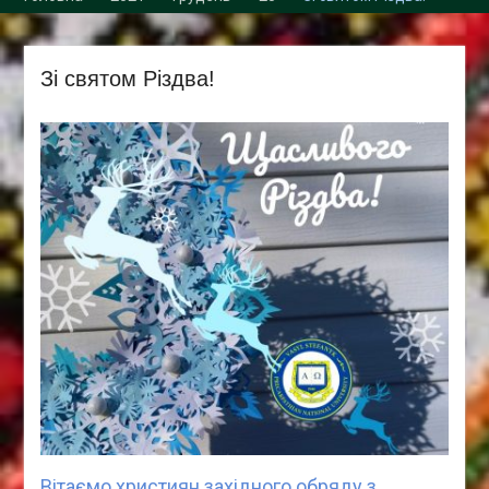
Збори трудового
колективу кафедри
Зі святом Різдва!
Вітаємо християн західного обряду з