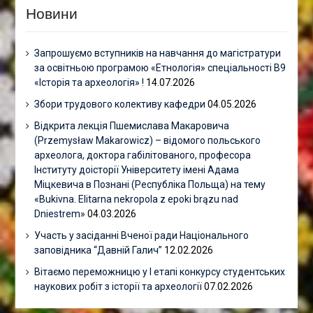
Новини
Запрошуємо вступників на навчання до магістратури
за освітньою програмою «Етнологія» спеціальності В9
«Історія та археологія» !
14.07.2026
Збори трудового колективу кафедри
04.05.2026
Відкрита лекція Пшемислава Макаровича
(Przemysław Makarowicz) – відомого польського
археолога, доктора габілітованого, професора
Інституту доісторії Університету імені Адама
Міцкевича в Познані (Республіка Польща) на тему
«Bukivna. Elitarna nekropola z epoki brązu nad
Dniestrem»
04.03.2026
Участь у засіданні Вченої ради Національного
заповідника “Давній Галич”
12.02.2026
Вітаємо переможницю у І етапі конкурсу студентських
наукових робіт з історії та археології
07.02.2026