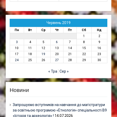
Червень 2019
Пн
Вт
Ср
Чт
Пт
Сб
Нд
1
2
3
4
5
6
7
8
9
10
11
12
13
14
15
16
17
18
19
20
21
22
23
24
25
26
27
28
29
30
« Тра
Сер »
Новини
Запрошуємо вступників на навчання до магістратури
за освітньою програмою «Етнологія» спеціальності В9
«Історія та археологія» !
14.07.2026