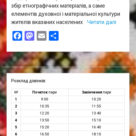
збір етнографічних матеріалів, а саме
елементів духовної і матеріальної культури
жителів вказаних населених
Читати далі
Facebook
Mastodon
Email
Поділитися
Розклад дзвінків:
№
Початок
пари
Закінчення
пари
1
9:00
10:20
2
10:35
11:55
3
12:20
13:40
4
13:50
15:10
5
15:20
16:40
6
16:50
18:10