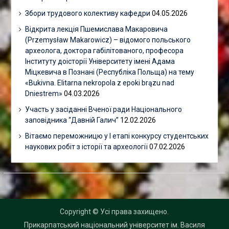
Збори трудового колективу кафедри
04.05.2026
Відкрита лекція Пшемислава Макаровича
(Przemysław Makarowicz) – відомого польського
археолога, доктора габілітованого, професора
Інституту доісторії Університету імені Адама
Міцкевича в Познані (Республіка Польща) на тему
«Bukivna. Elitarna nekropola z epoki brązu nad
Dniestrem»
04.03.2026
Участь у засіданні Вченої ради Національного
заповідника “Давній Галич”
12.02.2026
Вітаємо переможницю у І етапі конкурсу студентських
наукових робіт з історії та археології
07.02.2026
Copyright © Усі права захищено.
Прикарпатський національний університет ім. Василя