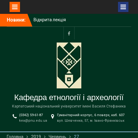
Перейти
Новини:
Відкрита лекція
до
Пшемислава Макаровича
вмісту
(Przemysław Makarowicz)
– відомого польського
facebook
археолога, доктора
габілітованого,
професора Інституту
доісторії Університету
імені Адама Міцкевича в
Познані (Республіка
Польща) на тему «Bukivna.
Elitarna nekropola z epoki
Кафедра етнології і археології
brązu nad Dniestrem»
Запрошуємо вступників на
Карпатський національний університет імені Василя Стефаника
навчання до магістратури
(0342) 59-61-87
Гуманітарний корпус, 6 поверх, каб. 607
за освітньою програмою
kea@pnu.edu.ua
вул. Шевченка, 57, м. Івано-Франківськ
«Етнологія» спеціальності
В9 «Історія та археологія»
!
Головна
2019
Червень
27