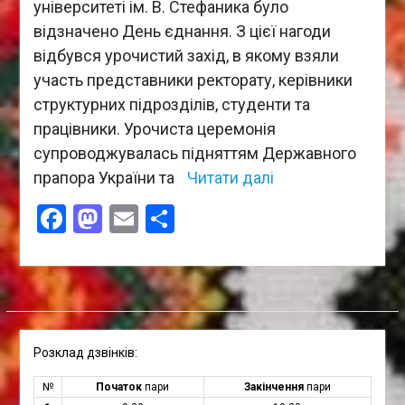
університеті ім. В. Стефаника було
відзначено День єднання. З цієї нагоди
відбувся урочистий захід, в якому взяли
участь представники ректорату, керівники
структурних підрозділів, студенти та
працівники. Урочиста церемонія
супроводжувалась підняттям Державного
прапора України та
Читати далі
Facebook
Mastodon
Email
Поділитися
Розклад дзвінків:
№
Початок
пари
Закінчення
пари