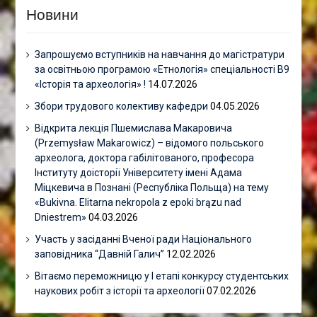
Новини
Запрошуємо вступників на навчання до магістратури
за освітньою програмою «Етнологія» спеціальності В9
«Історія та археологія» !
14.07.2026
Збори трудового колективу кафедри
04.05.2026
Відкрита лекція Пшемислава Макаровича
(Przemysław Makarowicz) – відомого польського
археолога, доктора габілітованого, професора
Інституту доісторії Університету імені Адама
Міцкевича в Познані (Республіка Польща) на тему
«Bukivna. Elitarna nekropola z epoki brązu nad
Dniestrem»
04.03.2026
Участь у засіданні Вченої ради Національного
заповідника “Давній Галич”
12.02.2026
Вітаємо переможницю у І етапі конкурсу студентських
наукових робіт з історії та археології
07.02.2026