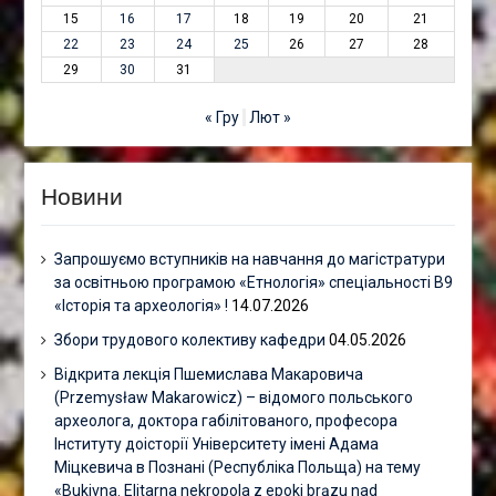
15
16
17
18
19
20
21
22
23
24
25
26
27
28
29
30
31
« Гру
Лют »
Новини
Запрошуємо вступників на навчання до магістратури
за освітньою програмою «Етнологія» спеціальності В9
«Історія та археологія» !
14.07.2026
Збори трудового колективу кафедри
04.05.2026
Відкрита лекція Пшемислава Макаровича
(Przemysław Makarowicz) – відомого польського
археолога, доктора габілітованого, професора
Інституту доісторії Університету імені Адама
Міцкевича в Познані (Республіка Польща) на тему
«Bukivna. Elitarna nekropola z epoki brązu nad