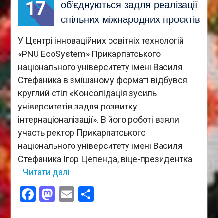
17
об’єднуються задля реалізації
спільних міжнародних проєктів
У Центрі інноваційних освітніх технологій
«PNU EcoSystem» Прикарпатського
національного університету імені Василя
Стефаника в змішаному форматі відбувся
круглий стіл «Консолідація зусиль
університетів задля розвитку
інтернаціоналізації». В його роботі взяли
участь ректор Прикарпатського
національного університету імені Василя
Стефаника Ігор Цепенда, віце-президентка
Читати далі
Facebook
Mastodon
Email
Поділитися