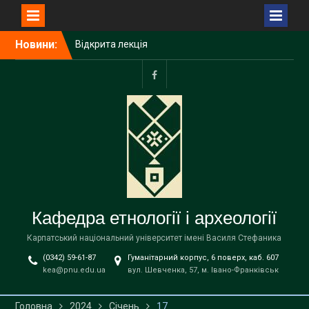
Перейти
Новини:
Відкрита лекція
до
Пшемислава Макаровича
вмісту
(Przemysław Makarowicz)
– відомого польського
facebook
археолога, доктора
габілітованого,
професора Інституту
доісторії Університету
імені Адама Міцкевича в
Познані (Республіка
Польща) на тему «Bukivna.
Elitarna nekropola z epoki
Кафедра етнології і археології
brązu nad Dniestrem»
Запрошуємо вступників на
Карпатський національний університет імені Василя Стефаника
навчання до магістратури
(0342) 59-61-87
Гуманітарний корпус, 6 поверх, каб. 607
за освітньою програмою
kea@pnu.edu.ua
вул. Шевченка, 57, м. Івано-Франківськ
«Етнологія» спеціальності
В9 «Історія та археологія»
!
Головна
2024
Січень
17