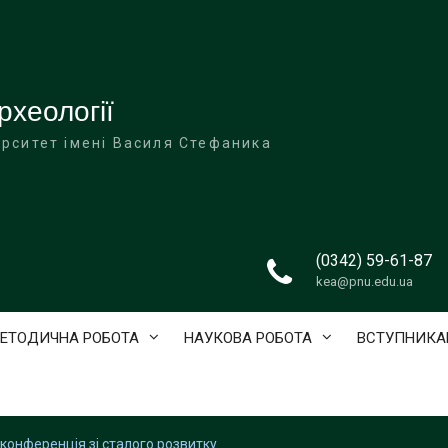
рхеології
ерситет імені Василя Стефаника
(0342) 59-61-87
kea@pnu.edu.ua
ЕТОДИЧНА РОБОТА
НАУКОВА РОБОТА
ВСТУПНИКА
конференція зі сталого розвитку