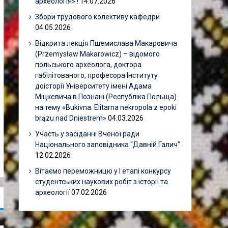
археологія» !
14.07.2026
Збори трудового колективу кафедри
04.05.2026
Відкрита лекція Пшемислава Макаровича
(Przemysław Makarowicz) – відомого
польського археолога, доктора
габілітованого, професора Інституту
доісторії Університету імені Адама
Міцкевича в Познані (Республіка Польща)
на тему «Bukivna. Elitarna nekropola z epoki
brązu nad Dniestrem»
04.03.2026
Участь у засіданні Вченої ради
Національного заповідника “Давній Галич”
12.02.2026
Вітаємо переможницю у І етапі конкурсу
студентських наукових робіт з історії та
археології
07.02.2026