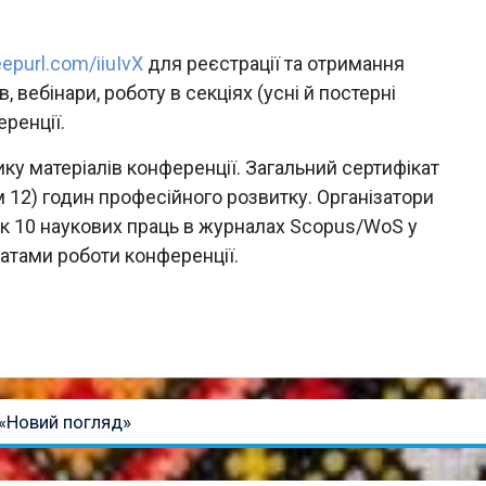
eepurl.com/iiuIvX
для реєстрації та отримання
 вебінари, роботу в секціях (усні й постерні
еренції.
ку матеріалів конференції. Загальний сертифікат
м 12) годин професійного розвитку. Організатори
ук 10 наукових праць в журналах Scopus/WoS у
татами роботи конференції.
 «Новий погляд»