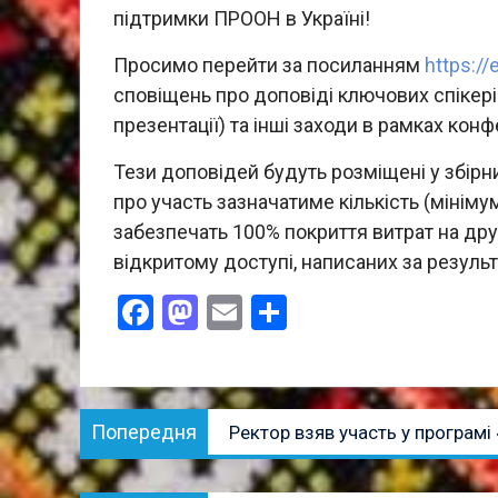
підтримки ПРООН в Україні!
Просимо перейти за посиланням
https://
сповіщень про доповіді ключових спікерів,
презентації) та інші заходи в рамках конф
Тези доповідей будуть розміщені у збірни
про участь зазначатиме кількість (мініму
забезпечать 100% покриття витрат на др
відкритому доступі, написаних за резуль
Facebook
Mastodon
Email
Поділитися
Навігація
Попередня
Попередня
Ректор взяв участь у програмі
записів
публікація: