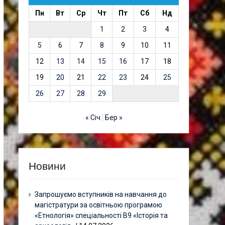
Пн
Вт
Ср
Чт
Пт
Сб
Нд
1
2
3
4
5
6
7
8
9
10
11
12
13
14
15
16
17
18
19
20
21
22
23
24
25
26
27
28
29
« Січ
Бер »
Новини
Запрошуємо вступників на навчання до
магістратури за освітньою програмою
«Етнологія» спеціальності В9 «Історія та