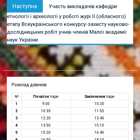
Наступна
Наступна
Участь викладачів кафедри
публікація:
етнології і археології у роботі журі ІІ (обласного)
етапу Всеукраїнського конкурсу-захисту науково-
дослідницьких робіт учнів-членів Малої академії
наук України
Розклад дзвінків:
№
Початок
пари
Закінчення
пари
1
9:00
10:20
2
10:35
11:55
3
12:20
13:40
4
13:50
15:10
5
15:20
16:40
6
16:50
18:10