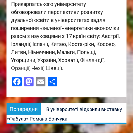
Прикарпатського університету
обговорювали перспективи розвитку
дуальної освіти в університетах задля
поширення «зеленої» енергетики економіки
разом з науковцями з 17 країн світу: Австрії,
Ірландії, Іспанії, Китаю, Коста-ріки, Косово,
Литви, Німеччини, Мальти, Польщі,
Угорщини, України, Хорватії, Фінляндії,
Франції, Чехії, Швеції.
Facebook
Mastodon
Email
Поділитися
Навігація
Попередня
Попередня
В університеті відкрили виставку
записів
публікація:
«Фабула» Романа Бончука