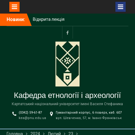
Перейти
Новини:
Відкрита лекція
до
Пшемислава Макаровича
вмісту
(Przemysław Makarowicz)
– відомого польського
facebook
археолога, доктора
габілітованого,
професора Інституту
доісторії Університету
імені Адама Міцкевича в
Познані (Республіка
Польща) на тему «Bukivna.
Elitarna nekropola z epoki
Кафедра етнології і археології
brązu nad Dniestrem»
Запрошуємо вступників на
Карпатський національний університет імені Василя Стефаника
навчання до магістратури
(0342) 59-61-87
Гуманітарний корпус, 6 поверх, каб. 607
за освітньою програмою
kea@pnu.edu.ua
вул. Шевченка, 57, м. Івано-Франківськ
«Етнологія» спеціальності
В9 «Історія та археологія»
!
Головна
2024
Лютий
23