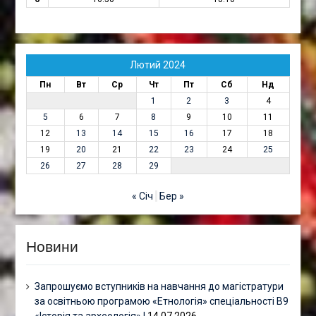
Лютий 2024
Пн
Вт
Ср
Чт
Пт
Сб
Нд
1
2
3
4
5
6
7
8
9
10
11
12
13
14
15
16
17
18
19
20
21
22
23
24
25
26
27
28
29
« Січ
Бер »
Новини
Запрошуємо вступників на навчання до магістратури
за освітньою програмою «Етнологія» спеціальності В9