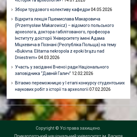
«Історія та археологія» !
14.07.2026
Збори трудового колективу кафедри
04.05.2026
Відкрита лекція Пшемислава Макаровича
(Przemysław Makarowicz) – відомого польського
археолога, доктора габілітованого, професора
Інституту доісторії Університету імені Адама
Міцкевича в Познані (Республіка Польща) на тему
«Bukivna. Elitarna nekropola z epoki brązu nad
Dniestrem»
04.03.2026
Участь у засіданні Вченої ради Національного
заповідника “Давній Галич”
12.02.2026
Вітаємо переможницю у І етапі конкурсу студентських
наукових робіт з історії та археології
07.02.2026
Copyright © Усі права захищено.
Прикарпатський національний університет ім. Василя