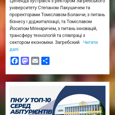
Цепенда зустрівся з ректором Загребського
університету Степаном Лакушичем та
проректорами Томіславом Боланчи, з питань
бізнесу і діджиталізації, та Томіславом
Йосипом Млінаричем, з питань інновацій,
трансферу технологій та співпраці з
сектором економіки. Загребский
Читати
далі
Facebook
Mastodon
Email
Поділитися