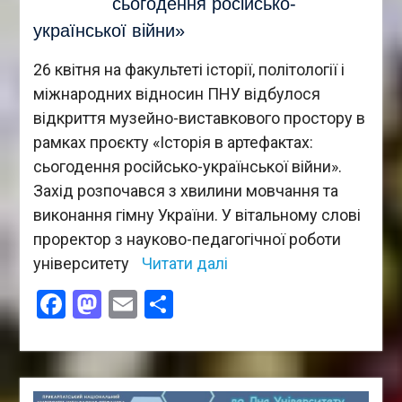
сьогодення російсько-
української війни»
26 квітня на факультеті історії, політології і
міжнародних відносин ПНУ відбулося
відкриття музейно-виставкового простору в
рамках проєкту «Історія в артефактах:
сьогодення російсько-української війни».
Захід розпочався з хвилини мовчання та
виконання гімну України. У вітальному слові
проректор з науково-педагогічної роботи
університету
Читати далі
Facebook
Mastodon
Email
Поділитися