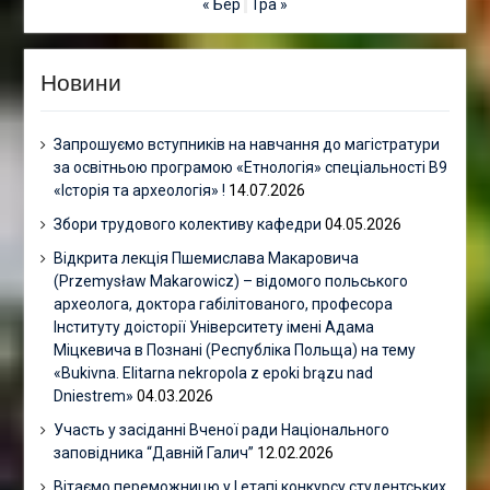
« Бер
Тра »
Новини
Запрошуємо вступників на навчання до магістратури
за освітньою програмою «Етнологія» спеціальності В9
«Історія та археологія» !
14.07.2026
Збори трудового колективу кафедри
04.05.2026
Відкрита лекція Пшемислава Макаровича
(Przemysław Makarowicz) – відомого польського
археолога, доктора габілітованого, професора
Інституту доісторії Університету імені Адама
Міцкевича в Познані (Республіка Польща) на тему
«Bukivna. Elitarna nekropola z epoki brązu nad
Dniestrem»
04.03.2026
Участь у засіданні Вченої ради Національного
заповідника “Давній Галич”
12.02.2026
Вітаємо переможницю у І етапі конкурсу студентських