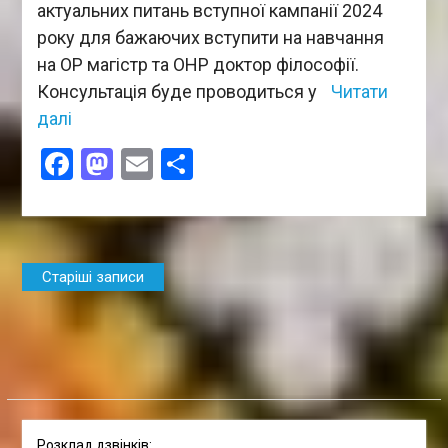
актуальних питань вступної кампанії 2024
року для бажаючих вступити на навчання
на ОР магістр та ОНР доктор філософії.
Консультація буде проводиться у
Читати
далі
Facebook
Mastodon
Email
Поділитися
Навігація
Старіші записи
за
записами
Розклад дзвінків: