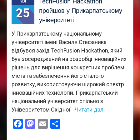
TechFusion Hackathon
КВІ
25
пройшов у Прикарпатському
університеті
У Прикарпатському національному
університеті імені Василя Стефаника
відбувся захід TechFusion Hackathon, який
був зосереджений на розробці інноваційних
рішень для вирішення конкретних проблем
міста та забезпечення його сталого
розвитку, використовуючи широкий спектр
інноваційних технологій. Прикарпатський
національний університет спільно з
Університетом Східної
Читати далі
Facebook
Mastodon
Email
Поділитися