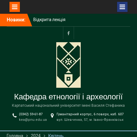
Познані (Республіка
Польща) на тему «Bukivna.
Elitarna nekropola z epoki
Перейти
Новини:
brązu nad Dniestrem»
до
Запрошуємо вступників на
вмісту
навчання до магістратури
за освітньою програмою
facebook
«Етнологія» спеціальності
В9 «Історія та археологія»
!
Збори трудового
колективу кафедри
Кафедра етнології і археології
Карпатський національний університет імені Василя Стефаника
(0342) 59-61-87
Гуманітарний корпус, 6 поверх, каб. 607
kea@pnu.edu.ua
вул. Шевченка, 57, м. Івано-Франківськ
Головна
2024
Квітень