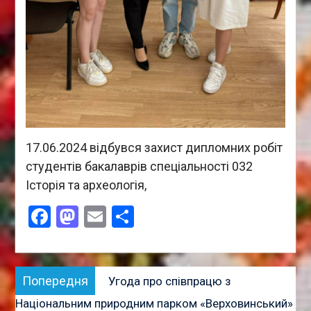
17.06.2024 відбувся захист дипломних робіт
студентів бакалаврів спеціальності 032
Історія та археологія,
Facebook
Mastodon
Email
Поділитися
Навігація
Попередня
Попередня
Угода про співпрацю з
записів
публікація:
Національним природним парком «Верховинський»