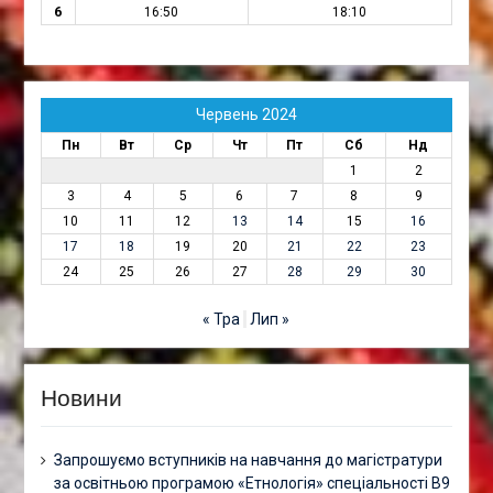
6
16:50
18:10
Червень 2024
Пн
Вт
Ср
Чт
Пт
Сб
Нд
1
2
3
4
5
6
7
8
9
10
11
12
13
14
15
16
17
18
19
20
21
22
23
24
25
26
27
28
29
30
« Тра
Лип »
Новини
Запрошуємо вступників на навчання до магістратури
за освітньою програмою «Етнологія» спеціальності В9