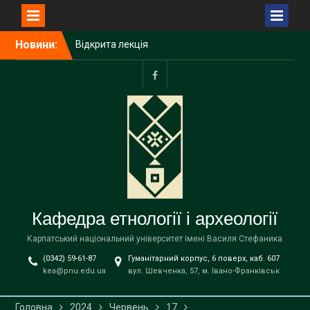
Перейти
Новини:
Відкрита лекція
до
Пшемислава Макаровича
вмісту
(Przemysław Makarowicz)
– відомого польського
facebook
археолога, доктора
габілітованого,
професора Інституту
доісторії Університету
імені Адама Міцкевича в
Познані (Республіка
Польща) на тему «Bukivna.
Elitarna nekropola z epoki
Кафедра етнології і археології
brązu nad Dniestrem»
Запрошуємо вступників на
Карпатський національний університет імені Василя Стефаника
навчання до магістратури
(0342) 59-61-87
Гуманітарний корпус, 6 поверх, каб. 607
за освітньою програмою
kea@pnu.edu.ua
вул. Шевченка, 57, м. Івано-Франківськ
«Етнологія» спеціальності
В9 «Історія та археологія»
!
Головна
2024
Червень
17