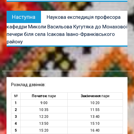
Наступна
Наступна
Наукова експедиція професора
публікація:
кафедри Миколи Васильова Кугутяка до Монахової
печери біля села Ісакова Івано-Франківського
району
Розклад дзвінків:
№
Початок
пари
Закінчення
пари
1
9:00
10:20
2
10:35
11:55
3
12:20
13:40
4
13:50
15:10
5
15:20
16:40