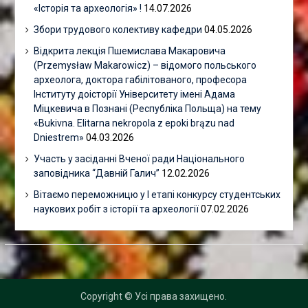
«Історія та археологія» !
14.07.2026
Збори трудового колективу кафедри
04.05.2026
Відкрита лекція Пшемислава Макаровича
(Przemysław Makarowicz) – відомого польського
археолога, доктора габілітованого, професора
Інституту доісторії Університету імені Адама
Міцкевича в Познані (Республіка Польща) на тему
«Bukivna. Elitarna nekropola z epoki brązu nad
Dniestrem»
04.03.2026
Участь у засіданні Вченої ради Національного
заповідника “Давній Галич”
12.02.2026
Вітаємо переможницю у І етапі конкурсу студентських
наукових робіт з історії та археології
07.02.2026
Copyright © Усі права захищено.