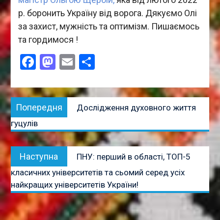
р. боронить Україну від ворога. Дякуємо Олі
за захист, мужність та оптимізм. Пишаємось
та гордимося !
Facebook
Mastodon
Email
Поділитися
Навігація
Попередня
Попередня
Дослідження духовного життя
записів
публікація:
гуцулів
Наступна
Наступна
ПНУ: перший в області, ТОП-5
публікація:
класичних університетів та сьомий серед усіх
найкращих університетів України!