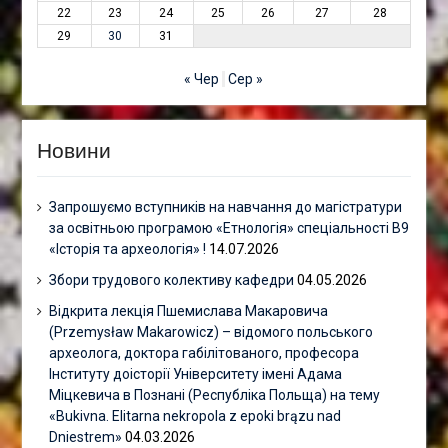
22
23
24
25
26
27
28
29
30
31
« Чер
Сер »
Новини
Запрошуємо вступників на навчання до магістратури
за освітньою програмою «Етнологія» спеціальності В9
«Історія та археологія» !
14.07.2026
Збори трудового колективу кафедри
04.05.2026
Відкрита лекція Пшемислава Макаровича
(Przemysław Makarowicz) – відомого польського
археолога, доктора габілітованого, професора
Інституту доісторії Університету імені Адама
Міцкевича в Познані (Республіка Польща) на тему
«Bukivna. Elitarna nekropola z epoki brązu nad
Dniestrem»
04.03.2026