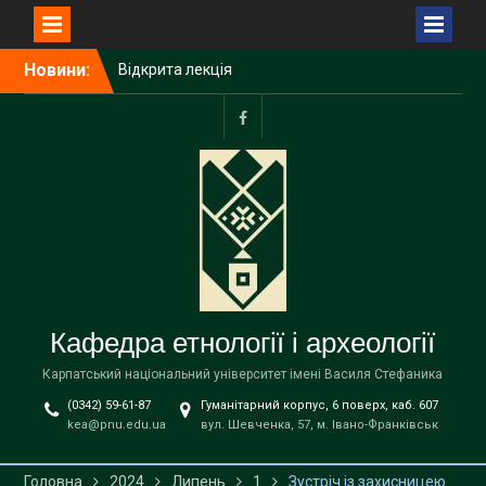
Перейти
Новини:
Відкрита лекція
до
Пшемислава Макаровича
вмісту
(Przemysław Makarowicz)
– відомого польського
facebook
археолога, доктора
габілітованого,
професора Інституту
доісторії Університету
імені Адама Міцкевича в
Познані (Республіка
Польща) на тему «Bukivna.
Elitarna nekropola z epoki
Кафедра етнології і археології
brązu nad Dniestrem»
Запрошуємо вступників на
Карпатський національний університет імені Василя Стефаника
навчання до магістратури
(0342) 59-61-87
Гуманітарний корпус, 6 поверх, каб. 607
за освітньою програмою
kea@pnu.edu.ua
вул. Шевченка, 57, м. Івано-Франківськ
«Етнологія» спеціальності
В9 «Історія та археологія»
!
Головна
2024
Липень
1
Зустріч із захисницею