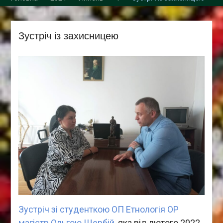
Збори трудового
колективу кафедри
Зустріч із захисницею
Зустріч зі студенткою ОП Етнологія ОР
магістр Ольгою Щербій,
яка від лютого 2022