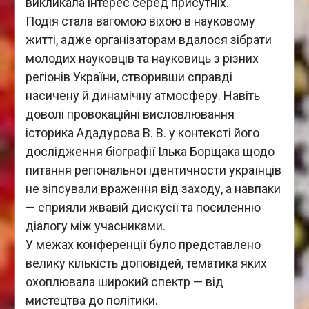
викликала інтерес серед присутніх.
Подія стала вагомою віхою в науковому
житті, адже організаторам вдалося зібрати
молодих науковців та науковиць з різних
регіонів України, створивши справді
насичену й динамічну атмосферу. Навіть
доволі провокаційні висловлювання
історика Ададурова В. В. у контексті його
дослідження біографії Ілька Борщака щодо
питання регіональної ідентичности українців
не зіпсували враження від заходу, а навпаки
— сприяли жвавій дискусії та посиленню
діалогу між учасниками.
У межах конференції було представлено
велику кількість доповідей, тематика яких
охоплювала широкий спектр — від
мистецтва до політики.