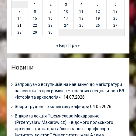
1
2
3
4
5
6
7
8
9
10
11
12
13
14
15
16
17
18
19
20
21
22
23
24
25
26
27
28
29
30
« Бер
Тра »
Новини
Запрошуємо вступників на навчання до магістратури
за освітньою програмою «Етнологія» спеціальності В9
«Історія та археологія» !
14.07.2026
Збори трудового колективу кафедри
04.05.2026
Відкрита лекція Пшемислава Макаровича
(Przemysław Makarowicz) – відомого польського
археолога, доктора габілітованого, професора
Інституту доісторії Університету імені Адама