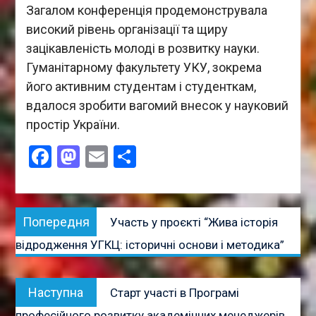
Загалом конференція продемонструвала
високий рівень організації та щиру
зацікавленість молоді в розвитку науки.
Гуманітарному факультету УКУ, зокрема
його активним студентам і студенткам,
вдалося зробити вагомий внесок у науковий
простір України.
Facebook
Mastodon
Email
Поділитися
Навігація
Попередня
Попередня
Участь у проєкті “Жива історія
записів
публікація:
відродження УГКЦ: історичні основи і методика”
Наступна
Наступна
Старт участі в Програмі
публікація:
професійного розвитку академічних менеджерів