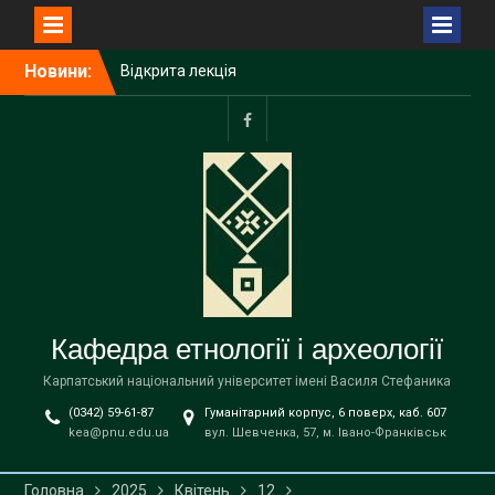
Перейти
Новини:
Відкрита лекція
до
Пшемислава Макаровича
вмісту
(Przemysław Makarowicz)
– відомого польського
facebook
археолога, доктора
габілітованого,
професора Інституту
доісторії Університету
імені Адама Міцкевича в
Познані (Республіка
Польща) на тему «Bukivna.
Elitarna nekropola z epoki
Кафедра етнології і археології
brązu nad Dniestrem»
Запрошуємо вступників на
Карпатський національний університет імені Василя Стефаника
навчання до магістратури
(0342) 59-61-87
Гуманітарний корпус, 6 поверх, каб. 607
за освітньою програмою
kea@pnu.edu.ua
вул. Шевченка, 57, м. Івано-Франківськ
«Етнологія» спеціальності
В9 «Історія та археологія»
!
Головна
2025
Квітень
12