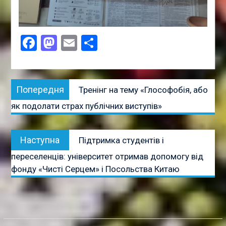
Facebook
Mastodon
Email
Поділитися
Навігація
Попередня
Попередня
Тренінг на тему «Глософобія, або
записів
публікація:
як подолати страх публічних виступів»
Наступна
Наступна
Підтримка студентів і
публікація:
переселенців: університет отримав допомогу від
фонду «Чисті Серцем» і Посольства Китаю