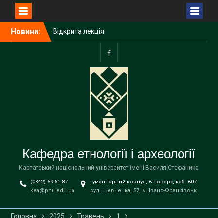
Перейти
Новини:
Відкрита лекція
до
Пшемислава Макаровича
вмісту
(Przemysław Makarowicz)
– відомого польського
facebook
археолога, доктора
габілітованого,
професора Інституту
доісторії Університету
імені Адама Міцкевича в
Познані (Республіка
Польща) на тему «Bukivna.
Elitarna nekropola z epoki
Кафедра етнології і археології
brązu nad Dniestrem»
Запрошуємо вступників на
Карпатський національний університет імені Василя Стефаника
навчання до магістратури
(0342) 59-61-87
Гуманітарний корпус, 6 поверх, каб. 607
за освітньою програмою
kea@pnu.edu.ua
вул. Шевченка, 57, м. Івано-Франківськ
«Етнологія» спеціальності
В9 «Історія та археологія»
!
Головна
2025
Травень
1