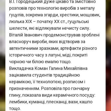
В.І. Городецький дуже цікаво та змістовно
розповів про технологію виробів з металу
гуцулів, зокрема згарди, хрестики, мощовик,
люлька ХІХ – початку ХХ ст., гуцульські
шелести, які відлякували нечисту силу.
Віталій Іванович продемонстрував зроблені
власноруч вироби, яких відтворив за
автентичними зразками, артефакти різного
історичного часу з латуні, міді, покриті
чорною чи білою емалю тощо.
Викладачка Коман Галина Михайлівна
зацікавила студентів традиційною
керамікою, її технологією, розписом і
призначенням. Розповіла про гончарну
глину, показала види керамічного посуду:
лембики, куманці, плесканці, вази, кашпо
тощо.