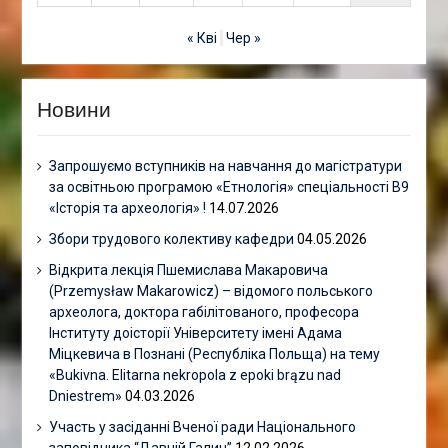
« Кві
Чер »
Новини
Запрошуємо вступників на навчання до магістратури
за освітньою програмою «Етнологія» спеціальності В9
«Історія та археологія» !
14.07.2026
Збори трудового колективу кафедри
04.05.2026
Відкрита лекція Пшемислава Макаровича
(Przemysław Makarowicz) – відомого польського
археолога, доктора габілітованого, професора
Інституту доісторії Університету імені Адама
Міцкевича в Познані (Республіка Польща) на тему
«Bukivna. Elitarna nekropola z epoki brązu nad
Dniestrem»
04.03.2026
Участь у засіданні Вченої ради Національного
заповідника “Давній Галич”
12.02.2026