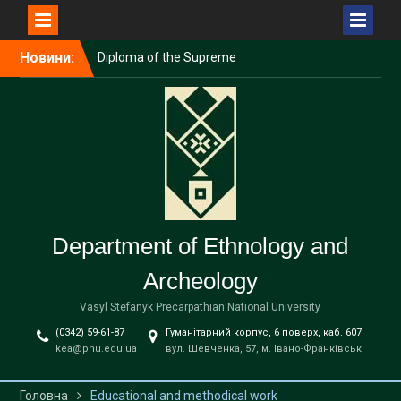
Перейти
Новини:
Diploma of the Supreme
до
Archbishop of Kyiv-Halych,
вмісту
His Beatitude Sviatoslav
Shevchuk
A Christmas Carol was
performed at the university
Dniester rock cave
defensive desert of Saint
Onuphrius the Great near
Potochyshche
Department of Ethnology and
Archeology
Vasyl Stefanyk Precarpathian National University
(0342) 59-61-87
Гуманітарний корпус, 6 поверх, каб. 607
kea@pnu.edu.ua
вул. Шевченка, 57, м. Івано-Франківськ
Головна
Educational and methodical work