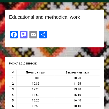
Educational and methodical work
Facebook
Mastodon
Email
Share
Розклад дзвінків:
№
Початок
пари
Закінчення
пари
1
9:00
10:20
2
10:35
11:55
3
12:20
13:40
4
13:50
15:10
5
15:20
16:40
6
16:50
18:10