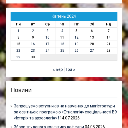
Квітень 2024
Пн
Вт
Ср
Чт
Пт
Сб
Нд
1
2
3
4
5
6
7
8
9
10
11
12
13
14
15
16
17
18
19
20
21
22
23
24
25
26
27
28
29
30
« Бер
Тра »
Новини
Запрошуємо вступників на навчання до магістратури
за освітньою програмою «Етнологія» спеціальності В9
«Історія та археологія» !
14.07.2026
Збори трудового колективу кафедри
04.05.2026