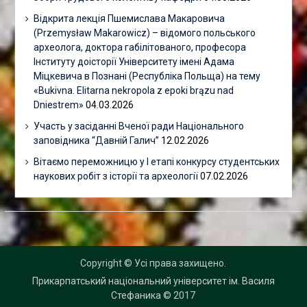
Відкрита лекція Пшемислава Макаровича
(Przemysław Makarowicz) – відомого польського
археолога, доктора габілітованого, професора
Інституту доісторії Університету імені Адама
Міцкевича в Познані (Республіка Польща) на тему
«Bukivna. Elitarna nekropola z epoki brązu nad
Dniestrem»
04.03.2026
Участь у засіданні Вченої ради Національного
заповідника “Давній Галич”
12.02.2026
Вітаємо переможницю у І етапі конкурсу студентських
наукових робіт з історії та археології
07.02.2026
Copyright © Усі права захищено.
Прикарпатський національний університет ім. Василя
Стефаника
© 2017