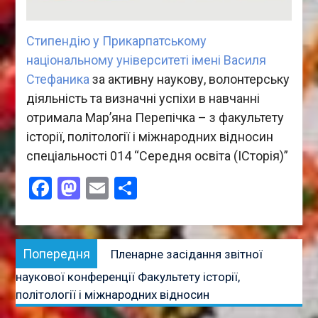
Стипендію у Прикарпатському
національному університеті імені Василя
Стефаника
за активну наукову, волонтерську
діяльність та визначні успіхи в навчанні
отримала Мар’яна Перепічка – з факультету
історії, політології і міжнародних відносин
спеціальності 014 “Середня освіта (ІСторія)”
Facebook
Mastodon
Email
Поділитися
Навігація
Попередня
Попередня
Пленарне засідання звітної
записів
публікація:
наукової конференції Факультету історії,
політології і міжнародних відносин