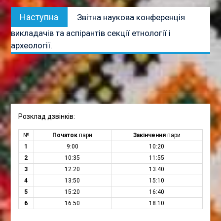
Наступна
Наступна
Звітна наукова конференція
публікація:
викладачів та аспірантів секції етнології і
археології.
Розклад дзвінків:
№
Початок
пари
Закінчення
пари
1
9:00
10:20
2
10:35
11:55
3
12:20
13:40
4
13:50
15:10
5
15:20
16:40
6
16:50
18:10