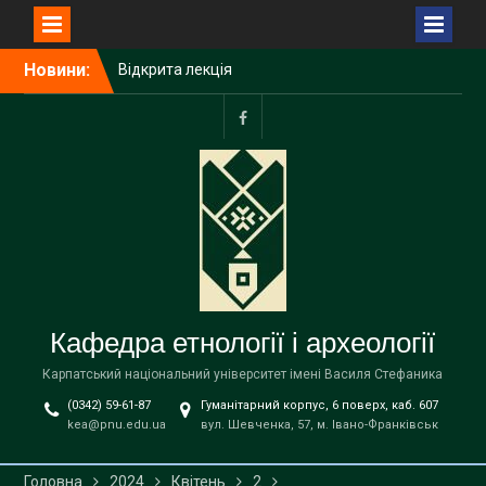
Перейти
Новини:
Відкрита лекція
до
Пшемислава Макаровича
вмісту
(Przemysław Makarowicz)
– відомого польського
facebook
археолога, доктора
габілітованого,
професора Інституту
доісторії Університету
імені Адама Міцкевича в
Познані (Республіка
Польща) на тему «Bukivna.
Elitarna nekropola z epoki
Кафедра етнології і археології
brązu nad Dniestrem»
Запрошуємо вступників на
Карпатський національний університет імені Василя Стефаника
навчання до магістратури
(0342) 59-61-87
Гуманітарний корпус, 6 поверх, каб. 607
за освітньою програмою
kea@pnu.edu.ua
вул. Шевченка, 57, м. Івано-Франківськ
«Етнологія» спеціальності
В9 «Історія та археологія»
!
Головна
2024
Квітень
2