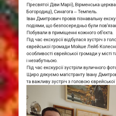
Пресвятої Діви Марії), Вірменська церк
Богородиці), Синагога ‒ Темпель.
Іван Дмитрович провів пізнавальну екску
подіями, що безпосередньо були пов’язані
Побували в приміщенні кожного об’єкта.
Під час екскурсії відбулася зустріч з г
єврейської громади Мойше Лейб Колесник.
особливості єврейської громади у місті 
і незабутньою.
Під час екскурсії зустріли вуличного фот
Щиро дякуємо магістранту Івану Дмитров
та важливу зустріч з головою єврейсько