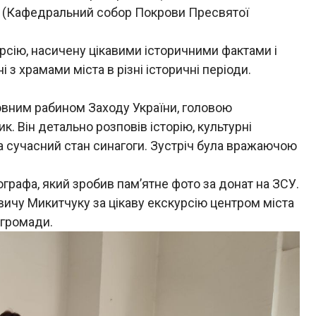
ва (Кафедральний собор Покрови Пресвятої
рсію, насичену цікавими історичними фактами і
 з храмами міста в різні історичні періоди.
оловним рабином Заходу України, головою
 Він детально розповів історію, культурні
та сучасний стан синагоги. Зустріч була вражаючою
ографа, який зробив пам’ятне фото за донат на ЗСУ.
ичу Микитчуку за цікаву екскурсію центром міста
ї громади
.