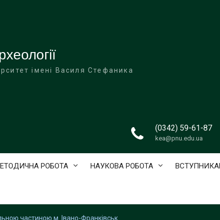
рхеології
ерситет імені Василя Стефаника
(0342) 59-61-87
kea@pnu.edu.ua
ЕТОДИЧНА РОБОТА
НАУКОВА РОБОТА
ВСТУПНИКА
льною частиною м. Івано-Франківськ