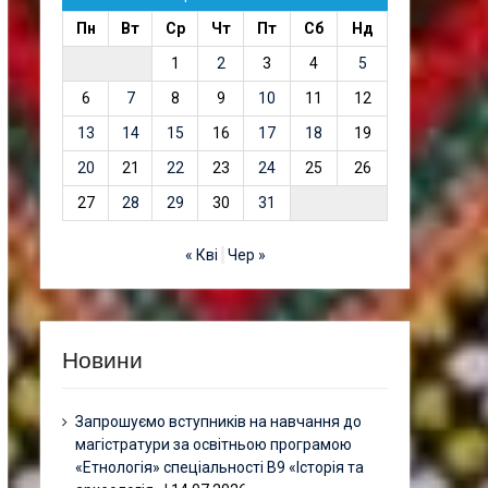
Пн
Вт
Ср
Чт
Пт
Сб
Нд
1
2
3
4
5
6
7
8
9
10
11
12
13
14
15
16
17
18
19
20
21
22
23
24
25
26
27
28
29
30
31
« Кві
Чер »
Новини
Запрошуємо вступників на навчання до
магістратури за освітньою програмою
«Етнологія» спеціальності В9 «Історія та