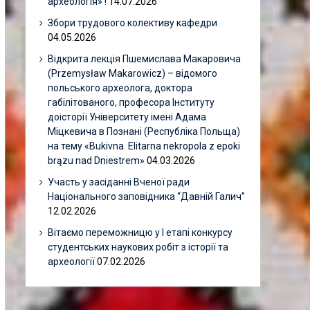
археологія» !
14.07.2026
Збори трудового колективу кафедри
04.05.2026
Відкрита лекція Пшемислава Макаровича
(Przemysław Makarowicz) – відомого
польського археолога, доктора
габілітованого, професора Інституту
доісторії Університету імені Адама
Міцкевича в Познані (Республіка Польща)
на тему «Bukivna. Elitarna nekropola z epoki
brązu nad Dniestrem»
04.03.2026
Участь у засіданні Вченої ради
Національного заповідника “Давній Галич”
12.02.2026
Вітаємо переможницю у І етапі конкурсу
студентських наукових робіт з історії та
археології
07.02.2026