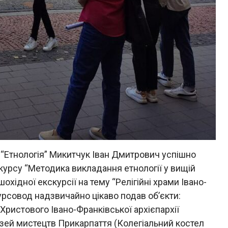
и “Етнологія” Микитчук Іван Дмитрович успішно
курсу “Методика викладання етнології у вищій
шохідної екскурсії на тему “Релігійні храми Івано-
курсовод надзвичайно цікаво подав об’єкти:
ристового Івано-Франківської архієпархії
узей мистецтв Прикарпаття (Колегіальний костел