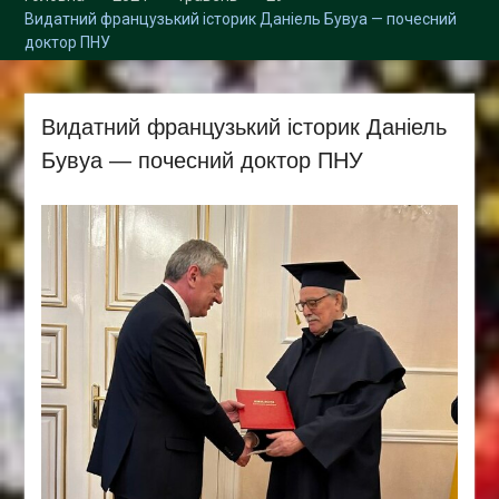
Збори трудового
Видатний французький історик Даніель Бувуа — почесний
колективу кафедри
доктор ПНУ
Видатний французький історик Даніель
Бувуа — почесний доктор ПНУ