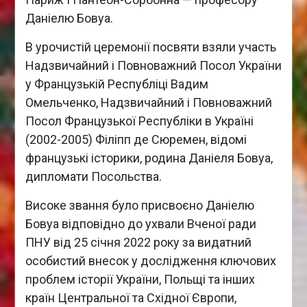
Даніелю Бовуа.
В урочистій церемонії посвяти взяли участь
Надзвичайний і Повноважний Посол України
у Французькій Республіці Вадим
Омельченко, Надзвичайний і Повноважний
Посол Французької Республіки в Україні
(2002-2005) Філіпп де Сюремен, відомі
французькі історики, родина Даніеля Бовуа,
дипломати Посольства.
Високе звання було присвоєно Даніелю
Бовуа відповідно до ухвали Вченої ради
ПНУ від 25 січня 2022 року за видатний
особистий внесок у дослідження ключових
проблем історії України, Польщі та інших
країн Центральної та Східної Європи,