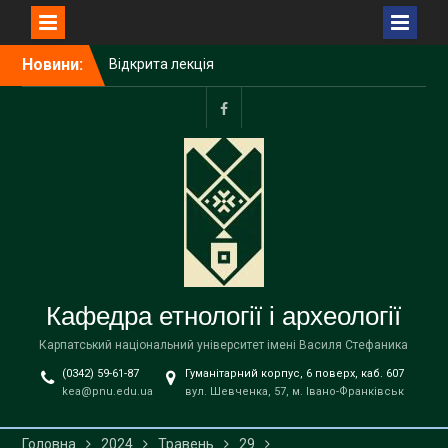
Перейти
Новини:
Відкрита лекція
до
Пшемислава Макаровича
вмісту
(Przemysław Makarowicz)
– відомого польського
facebook
археолога, доктора
габілітованого,
професора Інституту
доісторії Університету
імені Адама Міцкевича в
Познані (Республіка
Польща) на тему «Bukivna.
Elitarna nekropola z epoki
Кафедра етнології і археології
brązu nad Dniestrem»
Запрошуємо вступників на
Карпатський національний університет імені Василя Стефаника
навчання до магістратури
(0342) 59-61-87
Гуманітарний корпус, 6 поверх, каб. 607
за освітньою програмою
kea@pnu.edu.ua
вул. Шевченка, 57, м. Івано-Франківськ
«Етнологія» спеціальності
В9 «Історія та археологія»
!
Головна
2024
Травень
29