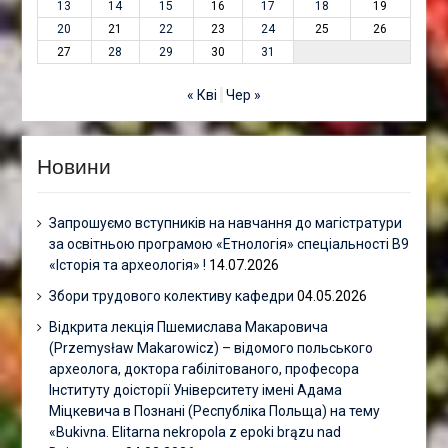
13
14
15
16
17
18
19
20
21
22
23
24
25
26
27
28
29
30
31
« Кві
Чер »
Новини
Запрошуємо вступників на навчання до магістратури
за освітньою програмою «Етнологія» спеціальності В9
«Історія та археологія» !
14.07.2026
Збори трудового колективу кафедри
04.05.2026
Відкрита лекція Пшемислава Макаровича
(Przemysław Makarowicz) – відомого польського
археолога, доктора габілітованого, професора
Інституту доісторії Університету імені Адама
Міцкевича в Познані (Республіка Польща) на тему
«Bukivna. Elitarna nekropola z epoki brązu nad