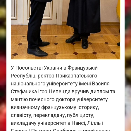
У Посольстві України в Французькій
Республіці ректор Прикарпатського
національного університету імені Василя
Стефаника Ігор Цепенда вручив диплом та
мантію почесного доктора університету
визначному французькому історику,
славісту, перекладачу, публіцисту,
викладачу університетів Нансі, Лілль і
Париж І Пантеон-Сорбонна — професору