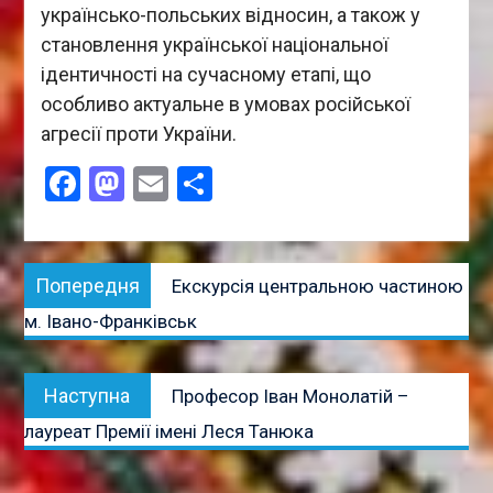
українсько-польських відносин, а також у
становлення української національної
ідентичності на сучасному етапі, що
особливо актуальне в умовах російської
агресії проти України.
Facebook
Mastodon
Email
Поділитися
Навігація
Попередня
Попередня
Екскурсія центральною частиною
записів
публікація:
м. Івано-Франківськ
Наступна
Наступна
Професор Іван Монолатій –
публікація:
лауреат Премії імені Леся Танюка